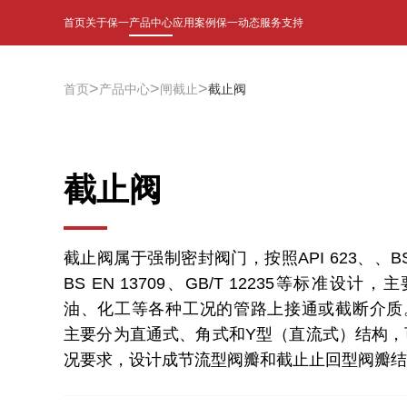
首页
关于保一
产品中心
应用案例
保一动态
服务支持
>
>
>
首页
产品中心
闸截止
截止阀
截止阀
截止阀属于强制密封阀门，按照API 623、、BS 
BS EN 13709、GB/T 12235等标准设计
油、化工等各种工况的管路上接通或截断介质
主要分为直通式、角式和Y型（直流式）结构，
况要求，设计成节流型阀瓣和截止止回型阀瓣结