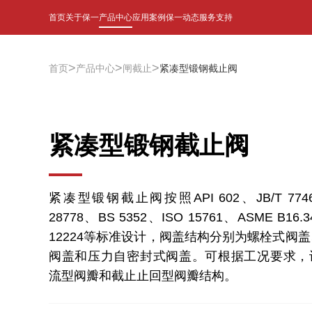
首页
关于保一
产品中心
应用案例
保一动态
服务支持
>
>
>
首页
产品中心
闸截止
紧凑型锻钢截止阀
紧凑型锻钢截止阀
紧凑型锻钢截止阀按照API 602、JB/T 7746
28778、BS 5352、ISO 15761、ASME B16.
12224等标准设计，阀盖结构分别为螺栓式阀
阀盖和压力自密封式阀盖。可根据工况要求，
流型阀瓣和截止止回型阀瓣结构。