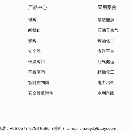
产品中心
应用案例
球阀
清洁能源
闸截止
石油天然气
蝶阀
炼油化工
安全阀
海洋平台
低温阀门
油气储运
平板闸阀
精细化工
智能控制阀
电力冶金
安全管道附件
水利市政
电话：+86 0577-6798 6666（总机）
E-mail：baoyi@baoyi.com