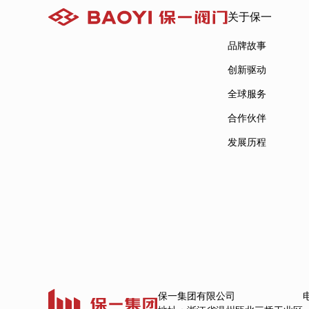
关于保一
品牌故事
创新驱动
全球服务
合作伙伴
发展历程
保一集团有限公司