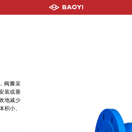
道，阀瓣采
安装或垂
效地减少
体积小、