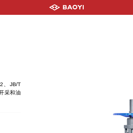
、JB/T
的开采和油