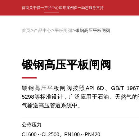
首页
关于保一
产品中心
应用案例
保一动态
服务支持
>
>
>
首页
产品中心
平板闸阀
锻钢高压平板闸阀
锻钢高压平板闸阀
锻钢高压平板闸阀按照API 6D、GB/T 19672
5298等标准设计，广泛应用于石油、天然气
气输送高压管道系统中。
公称压力
CL600～CL2500、PN100～PN420