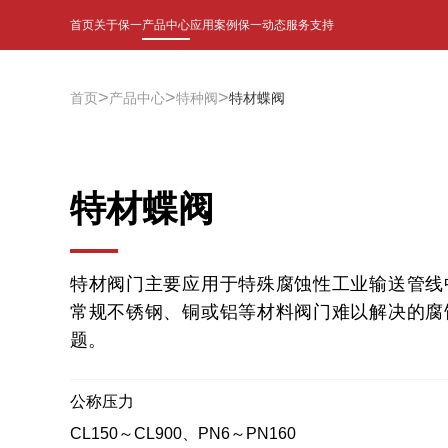
首页
关于保一
产品中心
应用案例
保一动态
服务支持
>
>
>
首页
产品中心
特种阀
特材蝶阀
特材蝶阀
特材阀门主要应用于特殊腐蚀性工业输送管线
常规不锈钢、铜或铝等材料阀门难以解决的腐
题。
公称压力
CL150～CL900、PN6～PN160